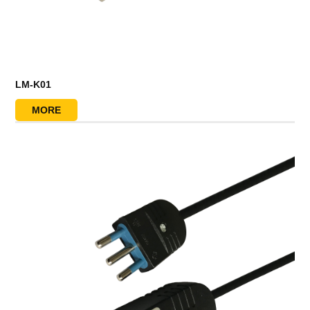
LM-K01
MORE