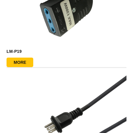
LM-P19
MORE