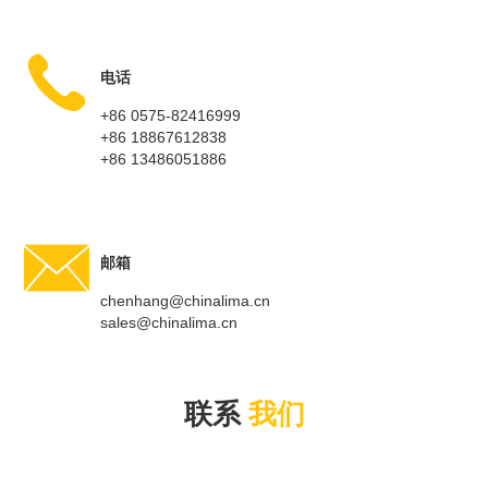
电话
+86 0575-82416999
+86 18867612838
+86 13486051886
邮箱
chenhang@chinalima.cn
sales@chinalima.cn
联系
我们