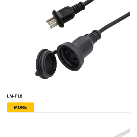
LM-P18
MORE