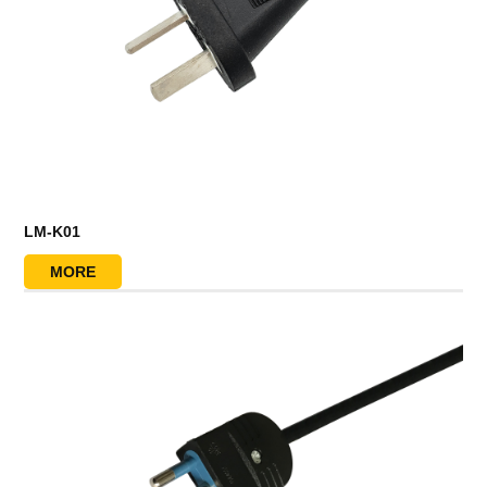
LM-K01
MORE