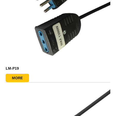
LM-P19
MORE