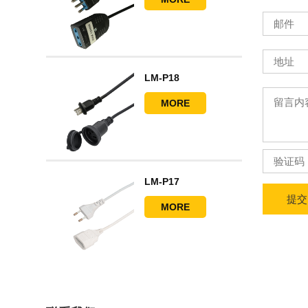
LM-P18
MORE
LM-P17
提交
MORE