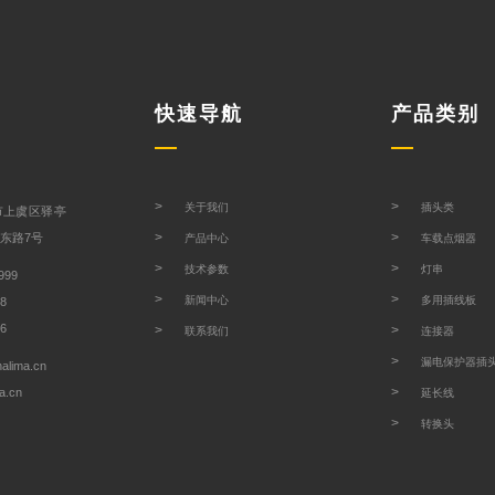
快速导航
产品类别
>
>
关于我们
插头类
市上虞区驿亭
>
>
东路7号
产品中心
车载点烟器
>
>
技术参数
灯串
999
>
>
新闻中心
多用插线板
38
86
>
>
联系我们
连接器
>
漏电保护器插
alima.cn
>
a.cn
延长线
>
转换头