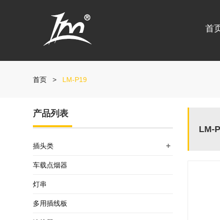
首
首页
>
LM-P19
产品列表
LM-P
+
插头类
车载点烟器
灯串
多用插线板