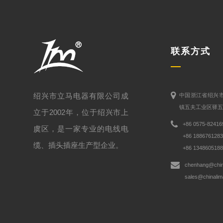
联系方式
绍兴市立马电器有限公司成
中国浙江省绍兴
镇五夫工业区驿五
立于2002年，位于绍兴市上
+86 0575-82416
虞区，是一家专业的电线电
+86 188676128
缆、插头插座生产型企业。
+86 134860518
chenhang@chin
sales@chinalim