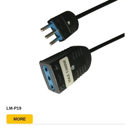
LM-P19
MORE