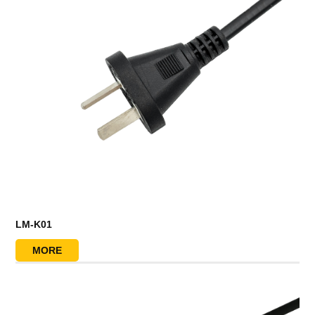
LM-K01
MORE